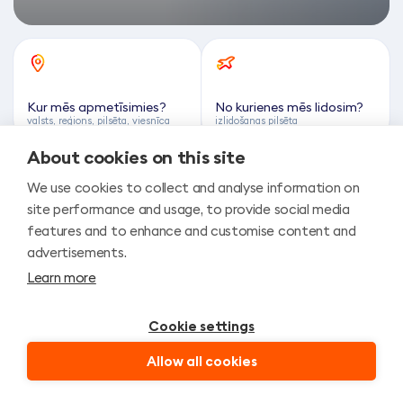
Kur mēs apmetīsimies?
No kurienes mēs lidosim?
valsts, reģions, pilsēta, viesnīca
izlidošanas pilsēta
About cookies on this site
We use cookies to collect and analyse information on
Kad?
Cik ilgi?
site performance and usage, to provide social media
ceļojuma datumi
naktis
features and to enhance and customise content and
advertisements.
Learn more
2
0
pieaugušie (no 16 g.v.)
bērni (līdz 16 g.v.)
Cookie settings
ATRAST
Allow all cookies