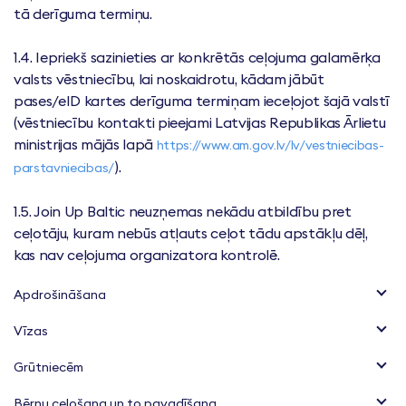
tā derīguma termiņu.
1.4. Iepriekš sazinieties ar konkrētās ceļojuma galamērķa
valsts vēstniecību, lai noskaidrotu, kādam jābūt
pases/eID kartes derīguma termiņam ieceļojot šajā valstī
(vēstniecību kontakti pieejami Latvijas Republikas Ārlietu
ministrijas mājās lapā
https://www.am.gov.lv/lv/vestniecibas-
).
parstavniecibas/
1.5. Join Up Baltic neuzņemas nekādu atbildību pret
ceļotāju, kuram nebūs atļauts ceļot tādu apstākļu dēļ,
kas nav ceļojuma organizatora kontrolē.
Apdrošināšana
Vīzas
Grūtniecēm
Bērnu ceļošana un to pavadīšana