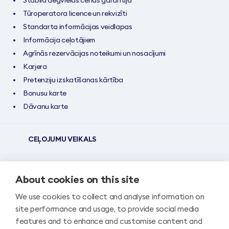
Stabila degvielas cenas garantija
Tūroperatora licence un rekvizīti
Standarta informācijas veidlapas
Informācija ceļotājiem
Agrīnās rezervācijas noteikumi un nosacījumi
Karjera
Pretenziju izskatīšanas kārtība
Bonusu karte
Dāvanu karte
CEĻOJUMU VEIKALS
TIEŠSAISTES KLIENTU APKALPOŠANA
About cookies on this site
We use cookies to collect and analyse information on
PĀRSTĀVNIECĪBA UN JURIDISKAIS BIROJS RĪGĀ
site performance and usage, to provide social media
features and to enhance and customise content and