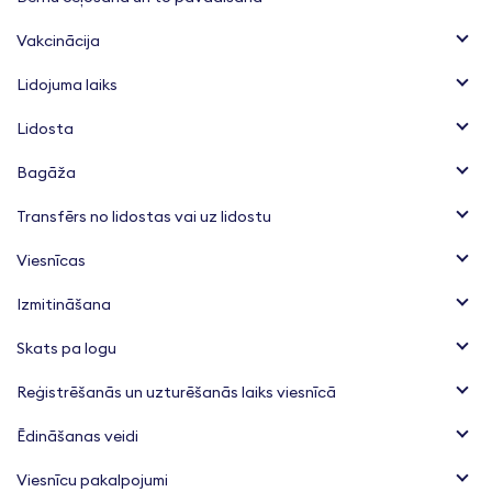
Vakcinācija
Lidojuma laiks
Lidosta
Bagāža
Transfērs no lidostas vai uz lidostu
Viesnīcas
Izmitināšana
Skats pa logu
Reģistrēšanās un uzturēšanās laiks viesnīcā
Ēdināšanas veidi
Viesnīcu pakalpojumi