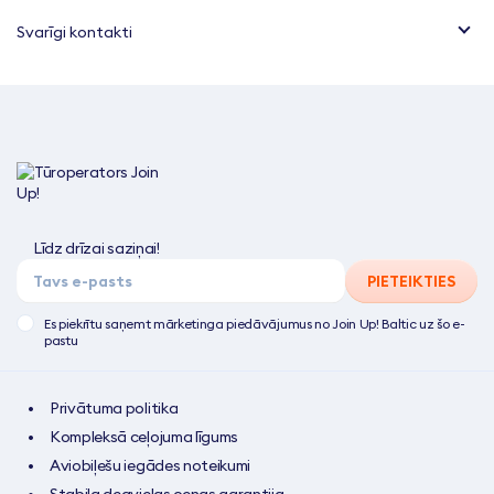
Svarīgi kontakti
Līdz drīzai saziņai!
PIETEIKTIES
Es piekrītu saņemt mārketinga piedāvājumus no Join Up! Baltic uz šo e-
pastu
Privātuma politika
Kompleksā ceļojuma līgums
Aviobiļešu iegādes noteikumi