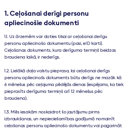
1. Ceļošanai derīgi personu
apliecinošie dokumenti
1.1. Uz ārzemēm var doties tikai ar ceļošanai derīgu
personu apliecinošo dokumentu (pasi, eID karti).
Ceļošanas dokuments, kura derīguma termiņš beidzas
brauciena laikā, ir nederīgs.
1.2. Lielākā daļa valstu pieprasa, lai ceļošanai derīgs
personu apliecinošs dokuments būtu derīgs ne mazāk kā
6 mēnešus pēc ceļojuma pēdējās dienas (iespējams, ka tiek
pieprasīts derīguma termiņš arī 12 mēnešus pēc
brauciena).
1.3. Mēs iesakām noskaidrot šo jautājumu pirms
izbraukšanas, un nepieciešamības gadījumā nomainīt
ceļošanas personu apliecinošo dokumentu vai pagarināt