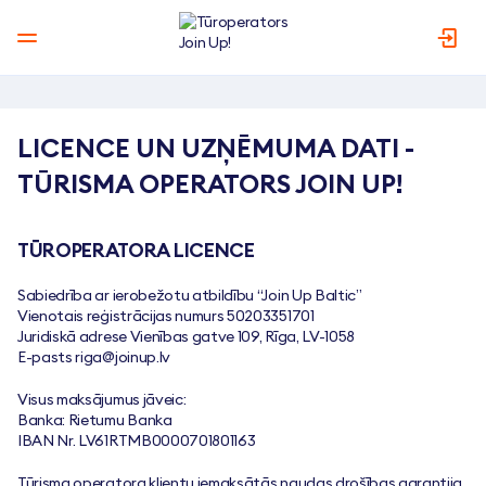
LICENCE UN
UZŅĒMUMA DATI -
TŪRISMA OPERATORS
LICENCE UN UZŅĒMUMA DATI -
JOIN UP!
TŪRISMA OPERATORS JOIN UP!
TŪROPERATORA LICENCE
Sabiedrība ar ierobežotu atbildību “Join Up Baltic”
Vienotais reģistrācijas numurs 50203351701
Juridiskā adrese Vienības gatve 109, Rīga, LV-1058
E-pasts
riga@joinup.lv
Visus maksājumus jāveic:
Banka: Rietumu Banka
IBAN Nr. LV61RTMB0000701801163
Tūrisma operatora klientu iemaksātās naudas drošības garantija