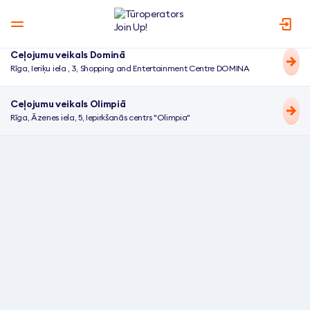
Ceļojumu veikals Dominā
Rīga, Ieriķu iela , 3, Shopping and Entertainment Centre DOMINA
C
e
Ceļojumu veikals Olimpiā
ļ
Rīga, Āzenes iela, 5, Iepirkšanās centrs "Olimpia"
o
j
u
m
u
v
e
i
k
a
l