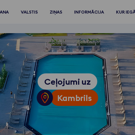
ŠANA
VALSTIS
ZIŅAS
INFORMĀCIJA
KUR IEG
Ceļojumi uz
Kambrils