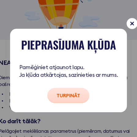
PIEPRASĪJUMA KĻŪDA
NEATRASTI CEĻOJUMU REZULTĀTI
Pamēģiniet atjaunot lapu.
Ja kļūda atkārtojas, sazinieties ar mums.
Diemzel mes neatradãm nevienu ceļojumu, kas atbilstu jusu
pašreizējiem meklēšanas kritērijiem. Iemesli var būt šādi:
Nav pieejami lidojumi izvēlētajos datumos.
TURPINĀT
Nav pieejamu numuru viesnīcās.
Visi ceļojumi uz šo galamērķi ir pilnībā izpārdoti.
Ko darīt tālāk?
Pielāgojiet meklēšanas parametrus (piemēram, datumus vai