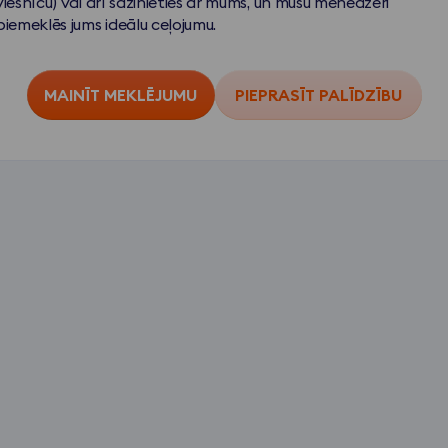
viesnīcu) vai arī sazinieties ar mums, un mūsu menedžeri
piemeklēs jums ideālu ceļojumu.
MAINĪT MEKLĒJUMU
PIEPRASĪT PALĪDZĪBU