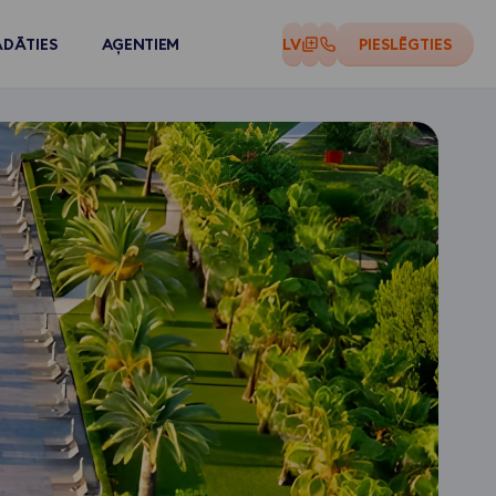
ĀDĀTIES
AĢENTIEM
LV
PIESLĒGTIES