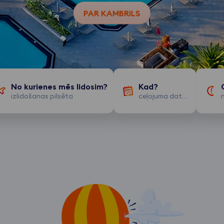
PAR KAMBRILS
Kad?
izlidošanas pilsēta
ceļojuma datumi