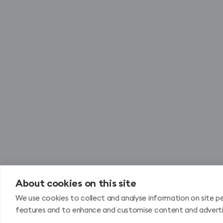
i
,
t
k
a
a
t
s
ī
j
v
ā
a
z
s
i
a
n
t
a
p
,
ū
l
t
a
a
i
s
o
About cookies on this site
o
r
We use cookies to collect and analyse information on site p
r
g
features and to enhance and customise content and advert
g
a