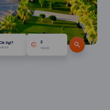
2
Cik ilgi?
naktis
tūristi