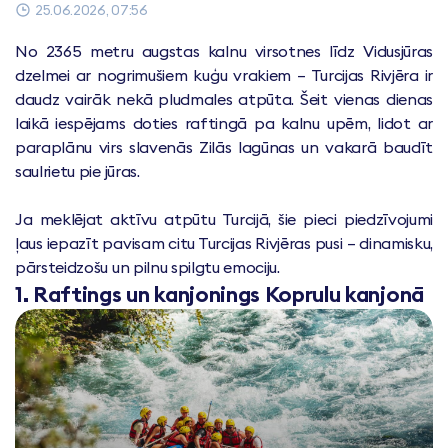
25.06.2026, 07:56
No 2365 metru augstas kalnu virsotnes līdz Vidusjūras
dzelmei ar nogrimušiem kuģu vrakiem – Turcijas Rivjēra ir
daudz vairāk nekā pludmales atpūta. Šeit vienas dienas
laikā iespējams doties raftingā pa kalnu upēm, lidot ar
paraplānu virs slavenās Zilās lagūnas un vakarā baudīt
saulrietu pie jūras.
Ja meklējat aktīvu atpūtu Turcijā, šie pieci piedzīvojumi
ļaus iepazīt pavisam citu Turcijas Rivjēras pusi – dinamisku,
pārsteidzošu un pilnu spilgtu emociju.
1. Raftings un kanjonings Koprulu kanjonā