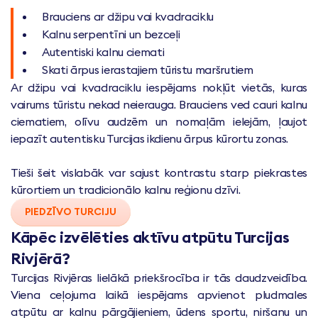
Brauciens ar džipu vai kvadraciklu
Kalnu serpentīni un bezceļi
Autentiski kalnu ciemati
Skati ārpus ierastajiem tūristu maršrutiem
Ar džipu vai kvadraciklu iespējams nokļūt vietās, kuras
vairums tūristu nekad neierauga. Brauciens ved cauri kalnu
ciematiem, olīvu audzēm un nomaļām ielejām, ļaujot
iepazīt autentisku Turcijas ikdienu ārpus kūrortu zonas.
Tieši šeit vislabāk var sajust kontrastu starp piekrastes
kūrortiem un tradicionālo kalnu reģionu dzīvi.
PIEDZĪVO TURCIJU
Kāpēc izvēlēties aktīvu atpūtu Turcijas
Rivjērā?
Turcijas Rivjēras lielākā priekšrocība ir tās daudzveidība.
Viena ceļojuma laikā iespējams apvienot pludmales
atpūtu ar kalnu pārgājieniem, ūdens sportu, niršanu un