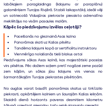
labākajiem paraglaidinga (lidojumu ar paraplānu)
galamērķiem Turcijas Rivjērā. Stabili laikapstākļi, ideāli vēji
un satriecošā Vidusjūras piekraste piesaista adrenalīna
meklētājus no visām pasaules malām.
Kāpēc šo piedzīvojumu izvēlas ceļotāji?
Pacelšanās no gleznainā Asas kalna
Panorāmas skati uz Kašas pilsētu
Tandēma lidojumi kopā ar sertificētu instruktoru
Vienmērīga nolaišanās tieši blakus ostai
Piedzīvojums sākas Asas kalnā, kas majestātiski paceļas
virs pilsētas. Pēc dažiem soļiem pretī nogāzei zeme pazūd
zem kājām, un sākas jūsu lidojums virs vienas no
šarmantākajām Turcijas piekrastes pilsētiņām.
No augšas varat baudīt panorāmas skatus uz tirkīzzilo
piekrasti, apkārtējiem kalniem un šaurajām Kašas ieliņām.
Skaidrā dienā horizonts paveras desmitiem kilometru
tālumā, sniedzot mierpilnu, taču reizē aizraujošu pieredzi.