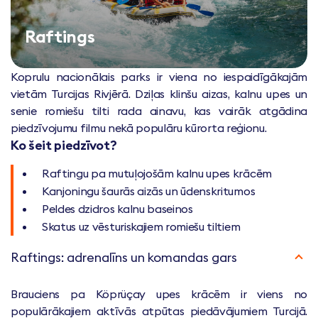
Raftings
Koprulu nacionālais parks ir viena no iespaidīgākajām
vietām Turcijas Rivjērā. Dziļas klinšu aizas, kalnu upes un
senie romiešu tilti rada ainavu, kas vairāk atgādina
piedzīvojumu filmu nekā populāru kūrorta reģionu.
Ko šeit piedzīvot?
Raftingu pa mutuļojošām kalnu upes krācēm
Kanjoningu šaurās aizās un ūdenskritumos
Peldes dzidros kalnu baseinos
Skatus uz vēsturiskajiem romiešu tiltiem
Raftings: adrenalīns un komandas gars
Brauciens pa Köprüçay upes krācēm ir viens no
populārākajiem aktīvās atpūtas piedāvājumiem Turcijā.