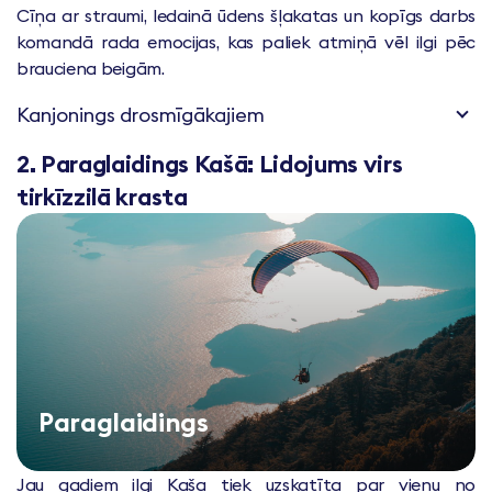
Cīņa ar straumi, ledainā ūdens šļakatas un kopīgs darbs
komandā rada emocijas, kas paliek atmiņā vēl ilgi pēc
brauciena beigām.
Kanjonings drosmīgākajiem
2. Paraglaidings Kašā: Lidojums virs
tirkīzzilā krasta
Paraglaidings
Jau gadiem ilgi Kaša tiek uzskatīta par vienu no