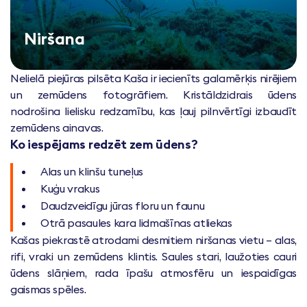
Niršana
Nelielā piejūras pilsēta Kaša ir iecienīts galamērķis nirējiem
un zemūdens fotogrāfiem. Kristāldzidrais ūdens
nodrošina lielisku redzamību, kas ļauj pilnvērtīgi izbaudīt
zemūdens ainavas.
Ko iespējams redzēt zem ūdens?
Alas un klinšu tuneļus
Kuģu vrakus
Daudzveidīgu jūras floru un faunu
Otrā pasaules kara lidmašīnas atliekas
Kašas piekrastē atrodami desmitiem niršanas vietu – alas,
rifi, vraki un zemūdens klintis. Saules stari, laužoties cauri
ūdens slāņiem, rada īpašu atmosfēru un iespaidīgas
gaismas spēles.