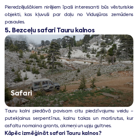
Pieredzējušākiem nirējiem īpaši interesanti būs vēsturiskie
objekti, kas kļuvuši par daļu no Vidusjūras zemūdens
pasaules.
5. Bezceļu safari Tauru kalnos
Safari
Tauru kalni piedāvā pavisam citu piedzīvojumu veidu –
putekļainus serpentīnus, kalnu takas un maršrutus, kur
asfaltu nomaina grants, akmeņi un upju gultnes.
Kāpēc izmēģināt safari Tauru kalnos?