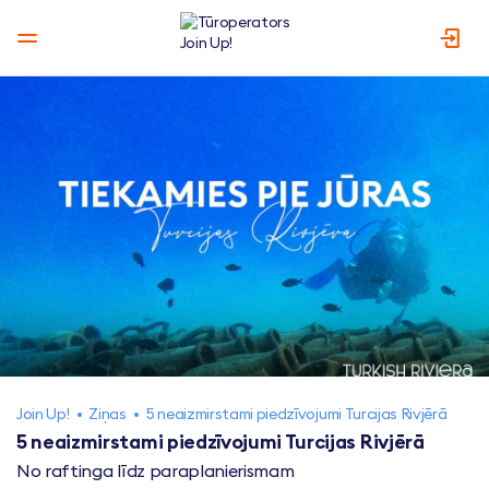
Join Up!
•
Ziņas
•
5 neaizmirstami piedzīvojumi Turcijas Rivjērā
5 neaizmirstami piedzīvojumi Turcijas Rivjērā
No raftinga līdz paraplanierismam