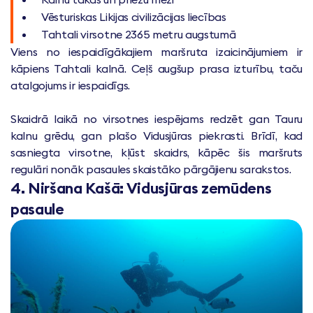
Vēsturiskas Likijas civilizācijas liecības
Tahtali virsotne 2365 metru augstumā
Viens no iespaidīgākajiem maršruta izaicinājumiem ir
kāpiens Tahtali kalnā. Ceļš augšup prasa izturību, taču
atalgojums ir iespaidīgs.
Skaidrā laikā no virsotnes iespējams redzēt gan Tauru
kalnu grēdu, gan plašo Vidusjūras piekrasti. Brīdī, kad
sasniegta virsotne, kļūst skaidrs, kāpēc šis maršruts
regulāri nonāk pasaules skaistāko pārgājienu sarakstos.
4. Niršana Kašā: Vidusjūras zemūdens
pasaule