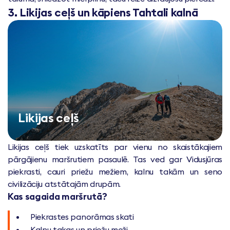
3. Likijas ceļš un kāpiens Tahtali kalnā
Likijas ceļš
Likijas ceļš tiek uzskatīts par vienu no skaistākajiem
pārgājienu maršrutiem pasaulē. Tas ved gar Vidusjūras
piekrasti, cauri priežu mežiem, kalnu takām un seno
civilizāciju atstātajām drupām.
Kas sagaida maršrutā?
Piekrastes panorāmas skati
Kalnu takas un priežu meži