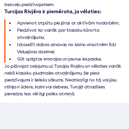
bezceļu piedzīvojumiem.
Turcijas Rivjēra ir piemērota, ja vēlaties:
Apvienot atpūtu pie jūras ar aktīvām nodarbēm;
Piedzīvot ko vairāk par klasisku kūrorta
atvaļinājumu;
Izbaudīt dabas ainavas no kalnu virsotnēm līdz
Vidusjūras dzelmei;
Gūt spilgtas emocijas un jaunus iespaidus.
Ja plānojat ceļojumu uz Turcijas Rivjēru un vēlaties vairāk
nekā klasisku pludmales atvaļinājumu, šie pieci
piedzīvojumi ir lielisks sākums. Neatkarīgi no tā, vai jūsu
stihija ir ūdens, kalni vai debesis, Turcijā atradīsies
pieredze, kas vēl ilgi paliks atmiņā.